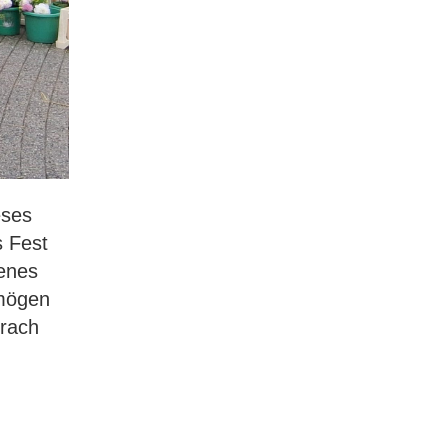
eses
s Fest
tenes
 mögen
prach